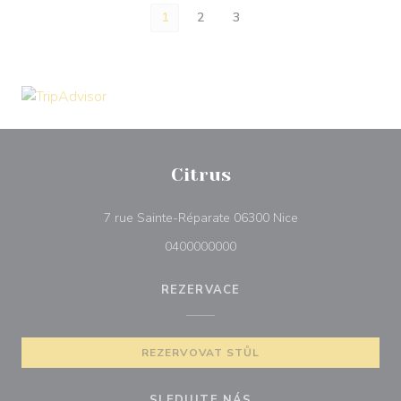
1
2
3
Citrus
((otevře se v nové
7 rue Sainte-Réparate 06300 Nice
0400000000
REZERVACE
REZERVOVAT STŮL
SLEDUJTE NÁS