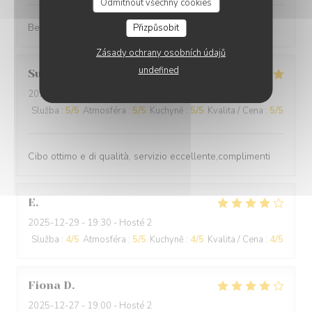
Odmítnout všechny cookies
Best cuisine in old Nice.
Přizpůsobit
Zásady ochrany osobních údajů
undefined
Suraci
G
2025-12-31
- 20:00 - Hosté 2
Služba
:
5
/5
Atmosféra
:
5
/5
Kuchyně
:
5
/5
Kvalita / Cena
:
5
/5
Cibo ottimo e di qualità, servizio eccellente,complimenti
E
2025-12-29
- 19:30 - Hosté 2
Služba
:
4
/5
Atmosféra
:
5
/5
Kuchyně
:
4
/5
Kvalita / Cena
:
4
/5
Fiona
D
2025-12-27
- 19:00 - Hosté 2