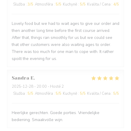
Služba
:
3
/5
Atmosféra
:
5
/5
Kuchyně
:
5
/5
Kvalita / Cena
:
4
/5
Lovely food but we had to wait ages to give our order and
then another long time before the first course arrived.
After that, things ran smoothly for us but we could see
that other customers were also waiting ages to order.
There was too much for one man to cope with. It rather
spoilt the evening for us.
Sandra
E
2025-12-28
- 20:00 - Hosté 2
Služba
:
5
/5
Atmosféra
:
5
/5
Kuchyně
:
5
/5
Kvalita / Cena
:
5
/5
Heerlijke gerechten. Goede porties. Vriendelijke
bediening. Smaakvolle wijn.