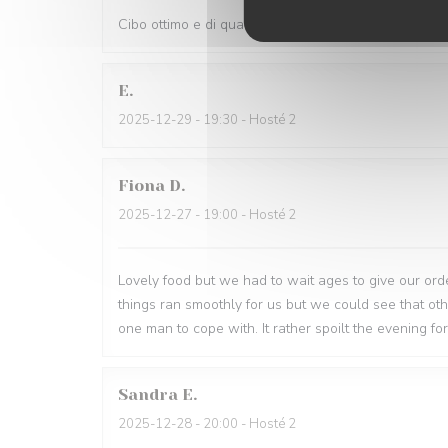
Cibo ottimo e di qualità, servizio eccellente,complime
E
2025-12-29
- 19:30 - Hosté 2
Fiona
D
2025-12-27
- 19:00 - Hosté 2
Lovely food but we had to wait ages to give our order
things ran smoothly for us but we could see that o
one man to cope with. It rather spoilt the evening for
Sandra
E
2025-12-28
- 20:00 - Hosté 2