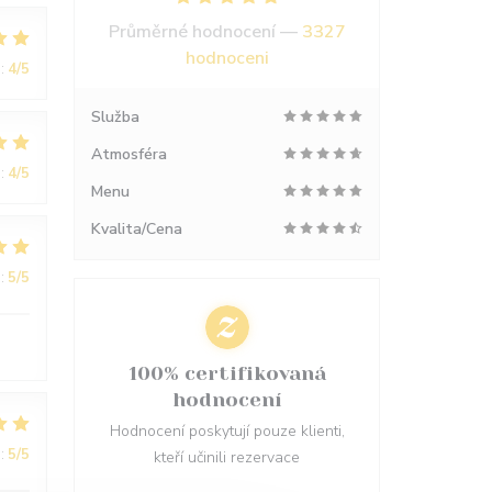
Průměrné hodnocení —
3327
hodnoceni
:
4
/5
Služba
Atmosféra
:
4
/5
Menu
Kvalita/Cena
:
5
/5
100% certifikovaná
hodnocení
Hodnocení poskytují pouze klienti,
:
5
/5
kteří učinili rezervace