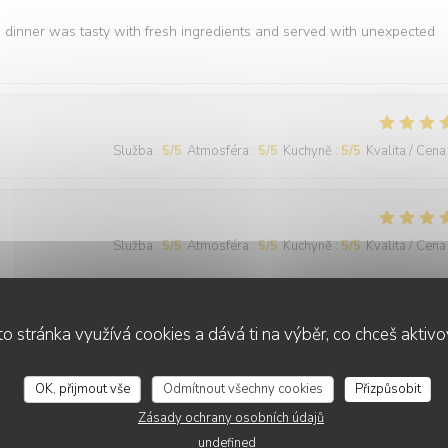
e dinner was tasty with fresh ingredients and served with unexpected
Služba
:
5
/5
Atmosféra
:
5
/5
Kuchyně
:
5
/5
Kvalita / Cena
Služba
:
5
/5
Atmosféra
:
5
/5
Kuchyně
:
5
/5
Kvalita / Cena
o stránka využívá cookies a dává ti na výběr, co chceš aktiv
OK, přijmout vše
Odmítnout všechny cookies
Přizpůsobit
Služba
:
5
/5
Atmosféra
:
5
/5
Kuchyně
:
5
/5
Kvalita / Cena
Zásady ochrany osobních údajů
undefined