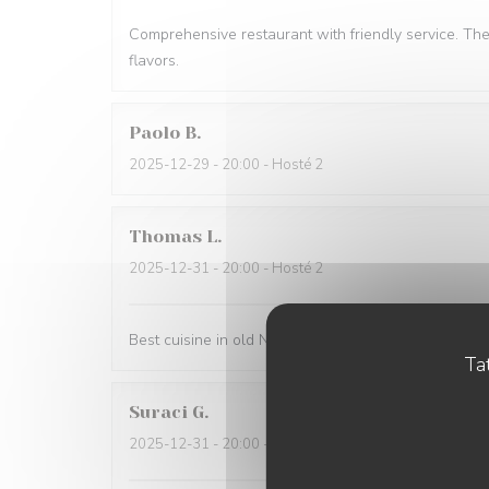
Comprehensive restaurant with friendly service. Th
flavors.
Paolo
B
2025-12-29
- 20:00 - Hosté 2
Thomas
L
2025-12-31
- 20:00 - Hosté 2
Best cuisine in old Nice.
Tat
Suraci
G
2025-12-31
- 20:00 - Hosté 2