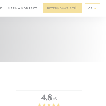
SK
MAPA A KONTAKT
REZERVOVAT STŮL
CS
4.8
/5