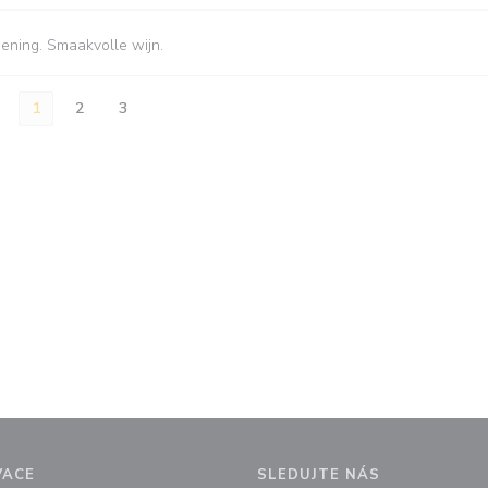
iening. Smaakvolle wijn.
1
2
3
VACE
SLEDUJTE NÁS