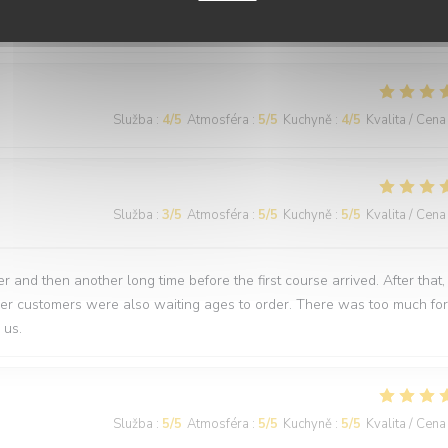
nti
Služba
:
4
/5
Atmosféra
:
5
/5
Kuchyně
:
4
/5
Kvalita / Cena
Služba
:
3
/5
Atmosféra
:
5
/5
Kuchyně
:
5
/5
Kvalita / Cena
 and then another long time before the first course arrived. After that,
ther customers were also waiting ages to order. There was too much for
 us.
Služba
:
5
/5
Atmosféra
:
5
/5
Kuchyně
:
5
/5
Kvalita / Cena