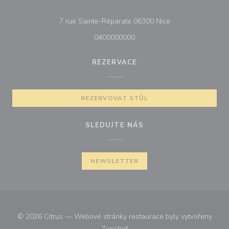
((otevře se v nové
7 rue Sainte-Réparate 06300 Nice
0400000000
REZERVACE
REZERVOVAT STŮL
SLEDUJTE NÁS
NEWSLETTER
© 2026 Citrus — Webové stránky restaurace byly vytvořeny
((otevře se v novém okně))
Zenchef